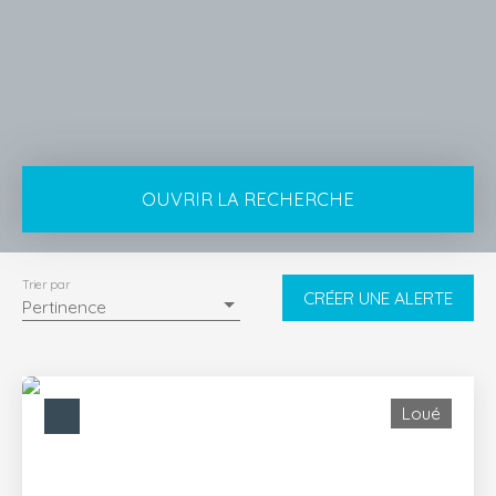
OUVRIR LA RECHERCHE
Type de bien
Appartement
Trier par
CRÉER UNE ALERTE
Pertinence
Localisation
Colombes (92700)
Loyer max (€/mois)
Loué
Surface min (m²)