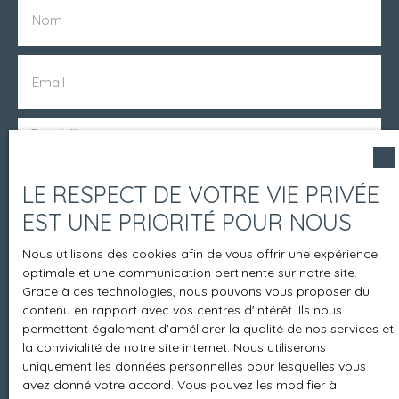
Nom
Email
Type d'offre
Location
LE RESPECT DE VOTRE VIE PRIVÉE
Type de bien
Appartement
EST UNE PRIORITÉ POUR NOUS
Nous utilisons des cookies afin de vous offrir une expérience
Localisation
optimale et une communication pertinente sur notre site.
Colombes (92700)
Grace à ces technologies, nous pouvons vous proposer du
contenu en rapport avec vos centres d'intérêt. Ils nous
permettent également d'améliorer la qualité de nos services et
Loyer max (€/mois)
la convivialité de notre site internet. Nous utiliserons
uniquement les données personnelles pour lesquelles vous
avez donné votre accord. Vous pouvez les modifier à
Surface min (m²)