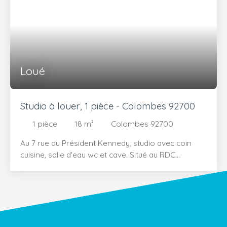
dossier validé par Garantme. Visites sur rdv en
appelant Benoît Pavageau, agent commercial, au
06 87 45 36 70.
Loué
Studio à louer, 1 pièce - Colombes 92700
1
pièce
18
m²
Colombes 92700
Au 7 rue du Président Kennedy, studio avec coin
cuisine, salle d'eau wc et cave. Situé au RDC
surélevé par rapport à la rue. Loyer 540 euros dont
60 euros de charge. Dossier avec garant ou validé
Garantme. Honoraires d'agence à la charge du
locataire : 200 euros. Visites sur rdv en contactant
Benoît PAVAGEAU au 06 87 45 36 70.