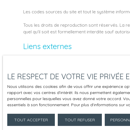
Les codes sources du site et tout le système informa
Tous les droits de reproduction sont réservés. La re
quel qu'il soit est formellement interdite sauf autori
Liens externes
Le site peut contenir des liens hypertextes externes
partenariat entre
PHILIPPE BROCHARD IMMOBILIE
leurs contenus, leurs produits, leurs publicités ou t
LE RESPECT DE VOTRE VIE PRIVÉE
continue du contenu de ces sites.
Nous utilisons des cookies afin de vous offrir une expérience 
rapport avec vos centres d'intérêt. Ils nous permettent également
Force majeure
personnelles pour lesquelles vous avez donné votre accord. Vous
essentiels à son fonctionnement. Pour plus d'informations sur v
La responsabilité de l'éditeur du site ne pourra êt
TOUT ACCEPTER
TOUT REFUSER
PERSONNA
Modifications des mentions lég