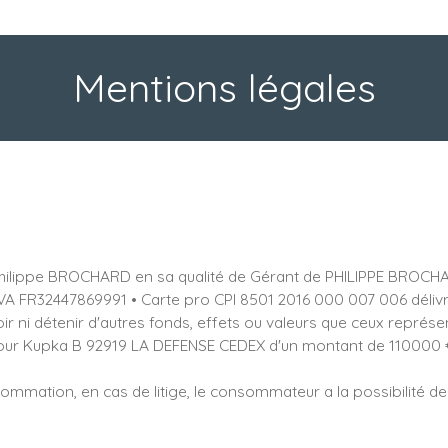
Mentions légales
hilippe BROCHARD en sa qualité de Gérant de PHILIPPE BROCHAR
R32447869991 • Carte pro CPI 8501 2016 000 007 006 délivrée 
r ni détenir d'autres fonds, effets ou valeurs que ceux représ
 Tour Kupka B 92919 LA DEFENSE CEDEX d'un montant de 110000
sommation, en cas de litige, le consommateur a la possibilité de