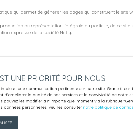
tique qui permet de générer les pages qui constituent le site w
production ou représentation, intégrale ou partielle, de ce site
sation expresse de la société Netty.
, pointant vers d’autres sites internet indépendants. Ces liens
R
et les sociétés éditrices des sites externes. Dès lors, l'éditeur
ous éléments ou services présentés. En outre, l'éditeur du présen
 EST UNE PRIORITÉ POUR NOUS
optimale et une communication pertinente sur notre site. Grace à c
 d'améliorer la qualité de nos services et la convivialité de notre s
 pouvez les modifier à n'importe quel moment via la rubrique ″Gérer
os données personnelles, veuillez consulter
notre politique de confide
re engagée en cas de force majeure ou de faits indépendants de 
LISER
ales