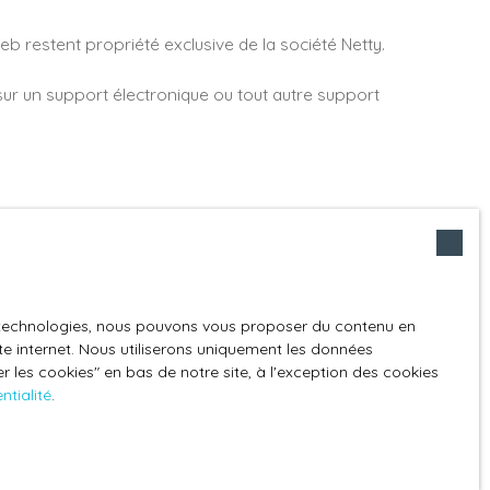
eb restent propriété exclusive de la société Netty.
 sur un support électronique ou tout autre support
 ne constituent, en aucun cas, une approbation ou un
 du présent site ne saurait être tenu responsable de
t site ne garantit pas la qualité permanente et
es technologies, nous pouvons vous proposer du contenu en
ite internet. Nous utiliserons uniquement les données
 les cookies″ en bas de notre site, à l'exception des cookies
ntialité
.
sa volonté.