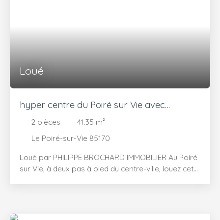
Surface min (m²)
RECHERCHER
Loué
hyper centre du Poiré sur Vie avec
terrasse
2
pièces
41.35
m²
Le Poiré-sur-Vie 85170
Loué par PHILIPPE BROCHARD IMMOBILIER Au Poiré
sur Vie, à deux pas à pied du centre-ville, louez cet
appartement de 41,35 m² situé à l'étage d'un petit
immeuble. Disponible de suite. Vous profiterez d'un
salon de 15,29 m² avec une cuisine kitchenette
séparée. Vous disposerez ensuite d'une chambre