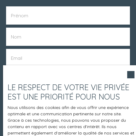
Prénom
Nom
Email
Type d'offre
Location
LE RESPECT DE VOTRE VIE PRIVÉE
EST UNE PRIORITÉ POUR NOUS
Type de bien
Appartement
Nous utilisons des cookies afin de vous offrir une expérience
optimale et une communication pertinente sur notre site.
Localisation
Grace à ces technologies, nous pouvons vous proposer du
Le Poiré-sur-Vie (85170)
contenu en rapport avec vos centres d'intérêt. Ils nous
permettent également d'améliorer la qualité de nos services et