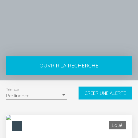
OUVRIR LA RECHERCHE
Type de bien
Appartement
Trier par
CRÉER UNE ALERTE
Pertinence
Localisation
Le Poiré-sur-Vie (85170)
Loyer max (€/mois)
Loué