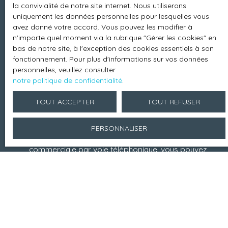
la convivialité de notre site internet. Nous utiliserons
Loyer max (€/mois)
uniquement les données personnelles pour lesquelles vous
avez donné votre accord. Vous pouvez les modifier à
n'importe quel moment via la rubrique ″Gérer les cookies″ en
Surface min (m²)
bas de notre site, à l'exception des cookies essentiels à son
fonctionnement. Pour plus d'informations sur vos données
personnelles, veuillez consulter
notre politique de confidentialité
.
Pièces min
TOUT ACCEPTER
TOUT REFUSER
J'accepte le traitement de mes données
personnelles conformément au RGPD. Si vous ne
PERSONNALISER
souhaitez pas faire l'objet de prospection
commerciale par voie téléphonique, vous pouvez
vous inscrire gratuitement sur la liste d'opposition
au démarchage téléphonique, prévu par l'article
L223-1 du code de la consommation, sur le site
Internet www.bloctel.gouv.fr ou par courrier
adressé à :