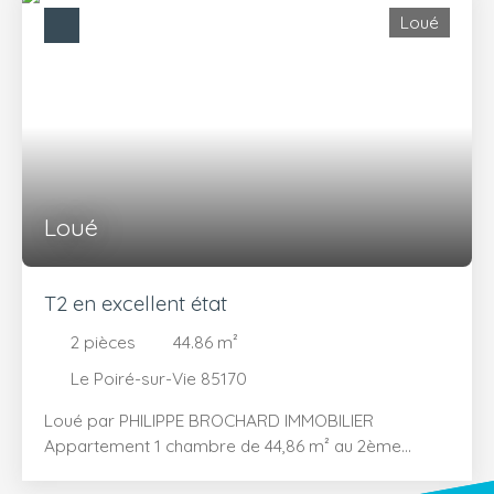
spacieuse sous rampant de 15,35 m². Ces 2 pièces
Loué
donnent sur grande et agréable terrasse de 42 m²
exposée Sud/Sud-Ouest ! La salle de bains est
équipée d'une douche, d'un meuble vasque, sèche
serviettes, machine à laver. WC séparés.
Stationnement sur parking public gratuit à
proximité. Pas de garage. Accès par cour
commune. Plan 2D, visite virtuelle disponibles. Loué.
Renseignements et visites : Sylvanie Tesson 06. 31.
Loué
37. 85. 03
T2 en excellent état
2
pièces
44.86
m²
Le Poiré-sur-Vie 85170
Loué par PHILIPPE BROCHARD IMMOBILIER
Appartement 1 chambre de 44,86 m² au 2ème
étage avec garage à louer au Poiré sur Vie !