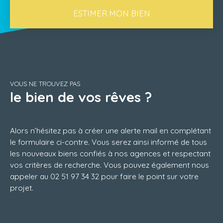
loyer Dossier avec assurance loyers impayés,
ESTIMER MON BIEN
candidatures certifiées Zelok obligatoire avant
visite. Plan 2D et visite virtuelle disponibles.
Renseignements et visites : Sylvanie Tesson 06. 31.
37. 85. 03
VOUS NE TROUVEZ PAS
le bien de vos rêves ?
Alors n’hésitez pas à créer une alerte mail en complétant
le formulaire ci-contre. Vous serez ainsi informé de tous
les nouveaux biens confiés à nos agences et respectant
vos critères de recherche. Vous pouvez également nous
appeler au 02 51 97 34 32 pour faire le point sur votre
projet.