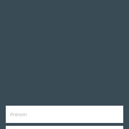
VOUS NE TROUVEZ PAS
le bien de vos rêves ?
Alors n’hésitez pas à créer une alerte mail en complétant
le formulaire ci-contre. Vous serez ainsi informé de tous
les nouveaux biens confiés à nos agences et respectant
vos critères de recherche. Vous pouvez également nous
appeler au 02 51 97 34 32 pour faire le point sur votre
projet.
Prénom