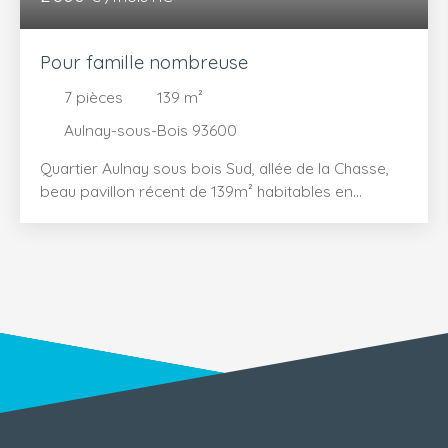
Pour famille nombreuse
7
pièces
139
m²
Aulnay-sous-Bois 93600
Quartier Aulnay sous bois Sud, allée de la Chasse,
beau pavillon récent de 139m² habitables en
location non meublée comprenant au rez-de-jardin
une entrée, un double-séjour, une cuisine
américaine, un celier, un wc, un garage et à l'étage
un palier, quatre chambres, une salle de bains avec
wc, un dressing, une pièce. Le tout construit sur un
terrain de 573m². Proximité collège et T4 (arrêt
lycée Henri Sellier). Loyer mensuel : 2. 800 euros
Honoraires à la charge du locataire : 900 euros
Visites sur rdv en contactant Benoît PAVAGEAU,
agent commercial, au 06 87 45 36 70.