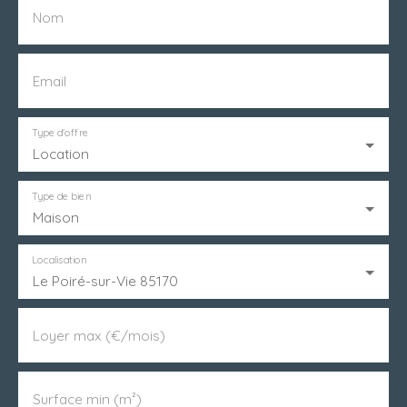
Nom
Email
Type d'offre
Location
Type de bien
Maison
Localisation
Le Poiré-sur-Vie 85170
Loyer max (€/mois)
Surface min (m²)