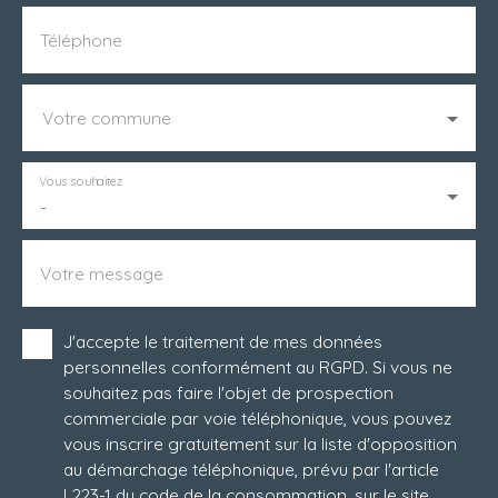
Téléphone
Votre commune
Vous souhaitez
-
Votre message
J'accepte le traitement de mes données
personnelles conformément au RGPD. Si vous ne
souhaitez pas faire l'objet de prospection
commerciale par voie téléphonique, vous pouvez
vous inscrire gratuitement sur la liste d'opposition
au démarchage téléphonique, prévu par l'article
L223-1 du code de la consommation, sur le site