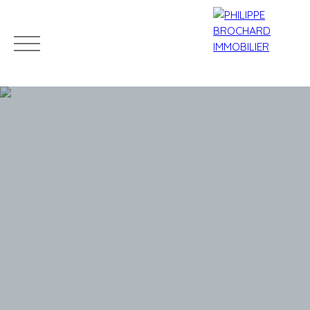
ACCUEIL
ACHETER
VENDRE
LOUER
L'AGENCE
Mes
Espace
ESTIMATIO
favoris
propriétaire
N