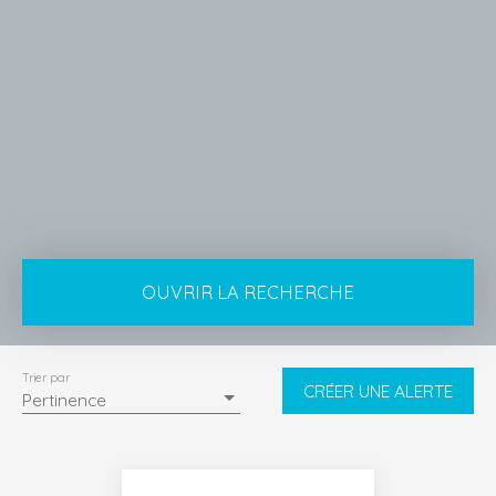
OUVRIR LA RECHERCHE
Type de bien
Appartement
Trier par
CRÉER UNE ALERTE
Pertinence
Localisation
Livry-Gargan (93190)
Budget max (€)