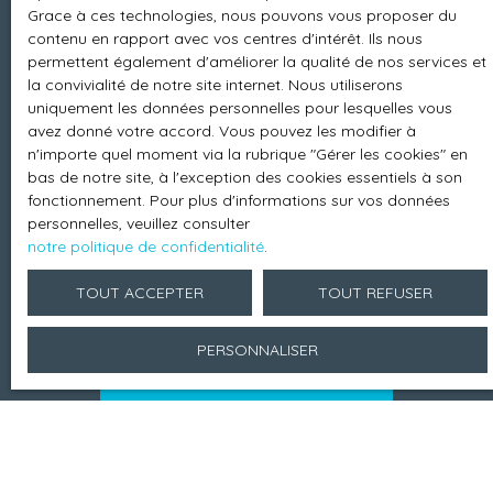
Grace à ces technologies, nous pouvons vous proposer du
vous inscrire gratuitement sur la liste d'opposition
contenu en rapport avec vos centres d'intérêt. Ils nous
au démarchage téléphonique, prévu par l'article
permettent également d'améliorer la qualité de nos services et
L223-1 du code de la consommation, sur le site
la convivialité de notre site internet. Nous utiliserons
Internet www.bloctel.gouv.fr ou par courrier
uniquement les données personnelles pour lesquelles vous
adressé à :
avez donné votre accord. Vous pouvez les modifier à
n'importe quel moment via la rubrique ″Gérer les cookies″ en
Société Worldline, Service Bloctel, CS 61311, 41013
bas de notre site, à l'exception des cookies essentiels à son
BLOIS CEDEX.
fonctionnement. Pour plus d'informations sur vos données
personnelles, veuillez consulter
notre politique de confidentialité
.
Pour en savoir plus sur le traitement de vos
données personnelles, veuillez consulter notre
TOUT ACCEPTER
TOUT REFUSER
politique de confidentialité
.
PERSONNALISER
RECEVOIR DES ANNONCES