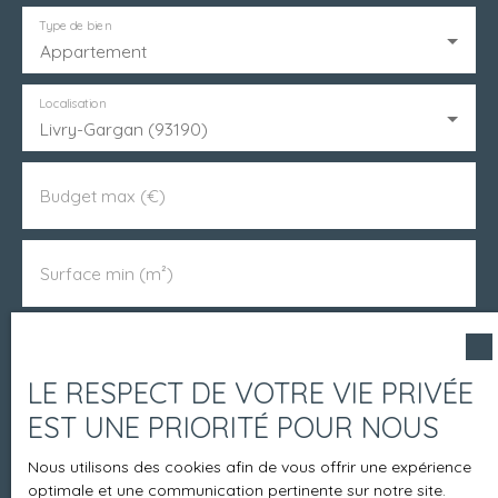
Type de bien
Appartement
Localisation
Livry-Gargan (93190)
Budget max (€)
Surface min (m²)
Pièces min
LE RESPECT DE VOTRE VIE PRIVÉE
J'accepte le traitement de mes données
EST UNE PRIORITÉ POUR NOUS
personnelles conformément au RGPD. Si vous ne
Nous utilisons des cookies afin de vous offrir une expérience
souhaitez pas faire l'objet de prospection
optimale et une communication pertinente sur notre site.
commerciale par voie téléphonique, vous pouvez