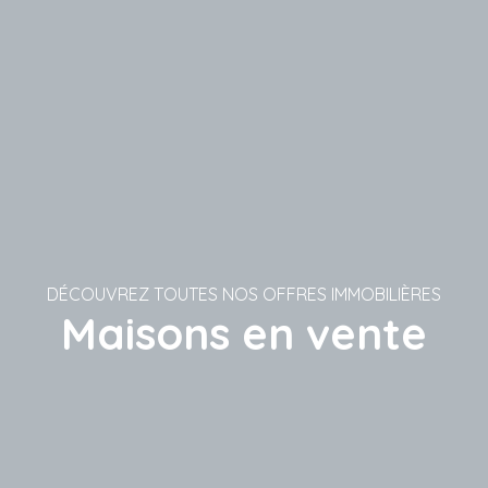
DÉCOUVREZ TOUTES NOS OFFRES IMMOBILIÈRES
Maisons en vente