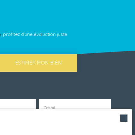
e
, profitez d'une évaluation juste
ESTIMER MON BIEN
Email
Localisation
Rosnay (85320)