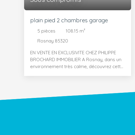
plain pied 2 chambres garage
5
pièces
108.15
m²
Rosnay 85320
EN VENTE EN EXCLUSIVITE CHEZ PHILIPPE
BROCHARD IMMOBILIER A Rosnay, dans un
environnement très calme, découvrez cette
maison en pierres, style longère, de 108,15
m² habitables avec garage et cave sur un
beau terrain de 915 m². De nombreux atouts
pour cette maison de plain-pied, que vous
cherchiez un bien pour vous installer ou un
pied à terre pour vos vacances ! La plupart
des pièces sont exposées plein Sud, ce qui
rend la maison très agréable et lumineuse !
Vous profiterez d'un séjour cathédrale