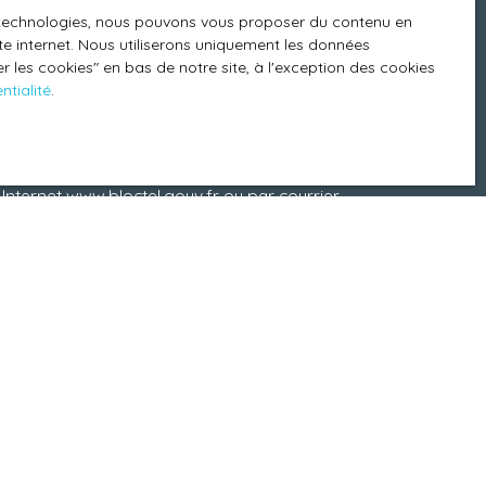
es technologies, nous pouvons vous proposer du contenu en
ite internet. Nous utiliserons uniquement les données
m²)
Pièces min
 les cookies″ en bas de notre site, à l'exception des cookies
ntialité
.
onnelles conformément au RGPD. Si vous ne
mmerciale par voie téléphonique, vous pouvez vous
 au démarchage téléphonique, prévu par l'article
 Internet www.bloctel.gouv.fr ou par courrier
1013 BLOIS CEDEX.
onnées personnelles, veuillez consulter notre
ES ANNONCES