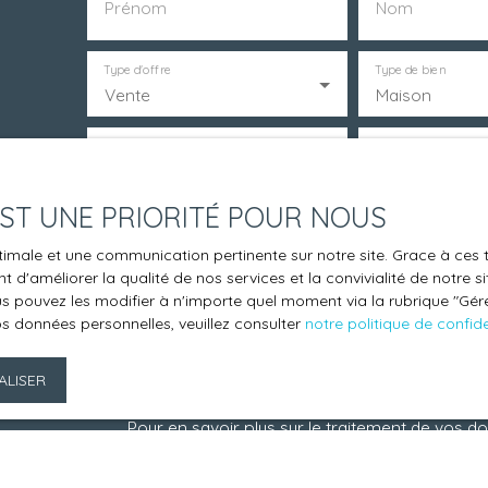
Prénom
Nom
Type d'offre
Type de bien
Vente
Maison
Budget max (€)
Surface min (
 EST UNE PRIORITÉ POUR NOUS
J'accepte le traitement de mes données pers
souhaitez pas faire l'objet de prospection co
optimale et une communication pertinente sur notre site. Grace à c
inscrire gratuitement sur la liste d'opposition
 d'améliorer la qualité de nos services et la convivialité de notre s
L223-1 du code de la consommation, sur le site
 pouvez les modifier à n'importe quel moment via la rubrique ″Gérer
os données personnelles, veuillez consulter
notre politique de confide
adressé à :
Société Worldline, Service Bloctel, CS 61311, 4
LISER
Pour en savoir plus sur le traitement de vos d
politique de confidentialité
.