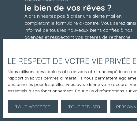
le bien de vos rêves ?
Alors n’hésitez pas à créer une alerte mail en
complétant le formulaire ci-contre. Vous serez ainsi
informé de tous les nouveaux biens confiés à nos
agences et respectant vos critères de recherche.
Vous pouvez également nous appeler au 02 51 97
34 32 pour faire le point sur votre projet.
LE RESPECT DE VOTRE VIE PRIVÉE
Nous utilisons des cookies afin de vous offrir une expérience 
rapport avec vos centres d'intérêt. Ils nous permettent également
personnelles pour lesquelles vous avez donné votre accord. Vous
essentiels à son fonctionnement. Pour plus d'informations sur v
TOUT ACCEPTER
TOUT REFUSER
PERSONNA