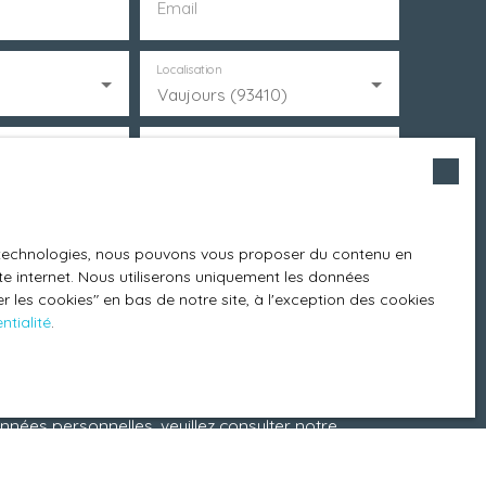
Email
Localisation
Vaujours (93410)
m²)
Pièces min
onnelles conformément au RGPD. Si vous ne
mmerciale par voie téléphonique, vous pouvez vous
es technologies, nous pouvons vous proposer du contenu en
 au démarchage téléphonique, prévu par l'article
ite internet. Nous utiliserons uniquement les données
 Internet www.bloctel.gouv.fr ou par courrier
 les cookies″ en bas de notre site, à l'exception des cookies
ntialité
.
1013 BLOIS CEDEX.
onnées personnelles, veuillez consulter notre