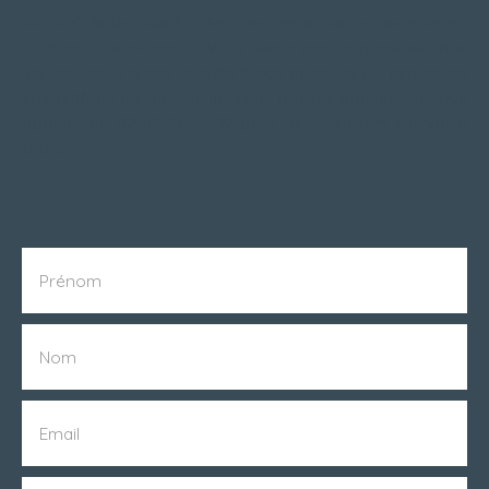
Alors n’hésitez pas à créer une alerte mail en complétant
le formulaire ci-contre. Vous serez ainsi informé de tous
les nouveaux biens confiés à nos agences et respectant
vos critères de recherche. Vous pouvez également nous
appeler au 02 51 97 34 32 pour faire le point sur votre
projet.
Prénom
Nom
Email