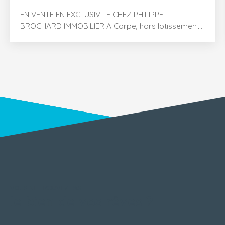
EN VENTE EN EXCLUSIVITE CHEZ PHILIPPE
BROCHARD IMMOBILIER A Corpe, hors lotissement,
situé au calme, quartier des Frosses, découvrez ce
terrain à bâtir d'une superficie totale de 700 m²
(dont environ 385 m² constructible sur l'avant).
Actuellement, le terrain est doté d'un grand préau
en ossature bois et toiture en tôle. Etude de sol G1
disponible, certificat urbanisme disponible.
Effectuez la visite virtuelle pour vous projeter !
Renseignements et visites : Sylvanie Tesson 06. 31.
37. 85. 03
VOUS NE TROUVEZ PAS
le bien de vos rêves ?