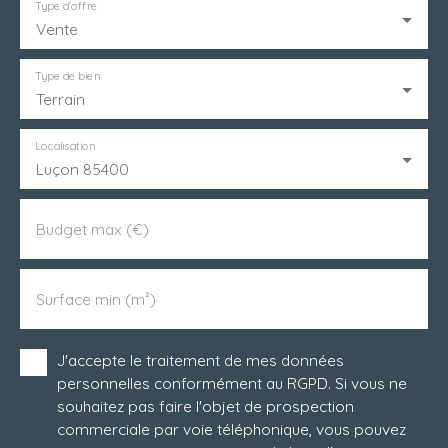
Type d'offre
Vente
Type de bien
Terrain
Localisation
Luçon 85400
Budget max (€)
Surface min (m²)
J'accepte le traitement de mes données
personnelles conformément au RGPD. Si vous ne
souhaitez pas faire l'objet de prospection
commerciale par voie téléphonique, vous pouvez