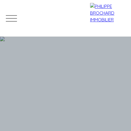
ACCUEIL
ACHETER
VENDRE
LOUER
L'AGENCE
Mes
Espace
ESTIMATIO
favoris
propriétaire
N