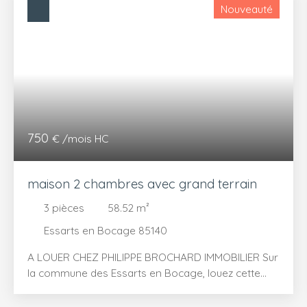
Nouveauté
750
€ /mois HC
maison 2 chambres avec grand terrain
3
pièces
58.52
m²
Essarts en Bocage 85140
A LOUER CHEZ PHILIPPE BROCHARD IMMOBILIER Sur
la commune des Essarts en Bocage, louez cette
maison non-meublée à la campagne avec 2
chambres + 2 salles de bains et un grand terrain.