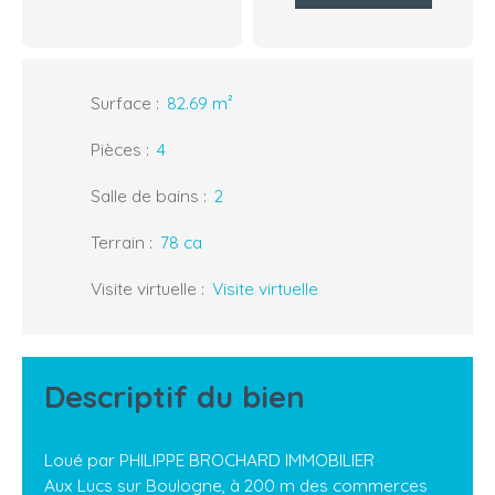
Surface
:
82.69
m²
Pièces
:
4
Salle de bains
:
2
Terrain
:
78 ca
Visite virtuelle
:
Visite virtuelle
Descriptif du bien
Loué par PHILIPPE BROCHARD IMMOBILIER
Aux Lucs sur Boulogne, à 200 m des commerces