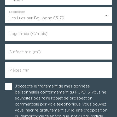
Localisation
Les Lucs-sur-Boulogne 85170
Loyer max (€/mois)
Surface min (m²)
Pièces min
J'accepte le traitement de mes données
personnelles conformément au RGPD. Si vous ne
souhaitez pas faire l'objet de prospection
commerciale par voie téléphonique, vous pouvez
vous inscrire gratuitement sur la liste d'opposition
au démarchage téléphonique, prévu par l'article