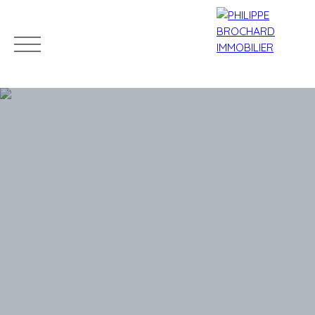
ACCUEIL
ACHETER
VENDRE
LOUER
L'AGENCE
Mes
Espace
ESTIMATIO
favoris
propriétaire
N