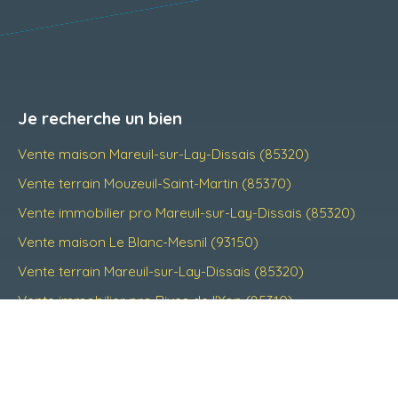
Je recherche un bien
Vente maison Mareuil-sur-Lay-Dissais (85320)
Vente terrain Mouzeuil-Saint-Martin (85370)
Vente immobilier pro Mareuil-sur-Lay-Dissais (85320)
Vente maison Le Blanc-Mesnil (93150)
Vente terrain Mareuil-sur-Lay-Dissais (85320)
Vente immobilier pro Rives de l'Yon (85310)
Je suis propriétaire
Estimez votre bien