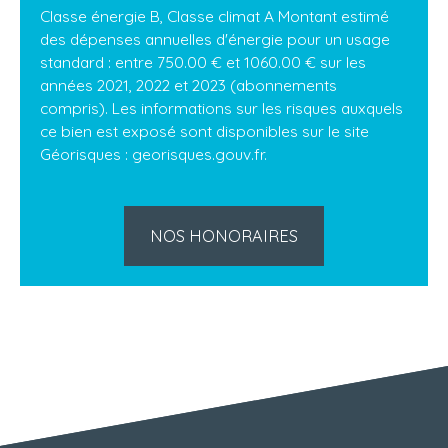
Classe énergie B, Classe climat A Montant estimé
des dépenses annuelles d'énergie pour un usage
standard : entre 750.00 € et 1060.00 € sur les
années 2021, 2022 et 2023 (abonnements
compris). Les informations sur les risques auxquels
ce bien est exposé sont disponibles sur le site
Géorisques : georisques.gouv.fr.
NOS HONORAIRES