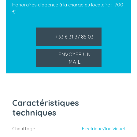
Honoraires d'agence à la charge du locataire : 700
€
+33 6 31 37 85 03
ENVOYER UN
MAIL
Caractéristiques
techniques
Chauffage
Electrique/Individuel