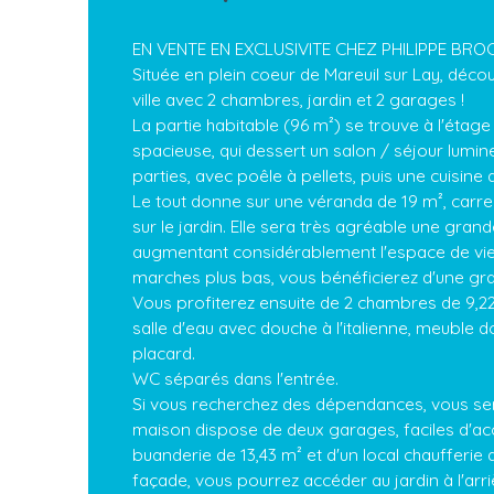
EN VENTE EN EXCLUSIVITE CHEZ PHILIPPE BR
Située en plein coeur de Mareuil sur Lay, déc
ville avec 2 chambres, jardin et 2 garages !
La partie habitable (96 m²) se trouve à l'étag
spacieuse, qui dessert un salon / séjour lumi
parties, avec poêle à pellets, puis une cuisin
Le tout donne sur une véranda de 19 m², carr
sur le jardin. Elle sera très agréable une grand
augmentant considérablement l'espace de vie.
marches plus bas, vous bénéficierez d'une gr
Vous profiterez ensuite de 2 chambres de 9,22 
salle d'eau avec douche à l'italienne, meuble 
placard.
WC séparés dans l'entrée.
Si vous recherchez des dépendances, vous se
maison dispose de deux garages, faciles d'ac
buanderie de 13,43 m² et d'un local chaufferie 
façade, vous pourrez accéder au jardin à l'ar