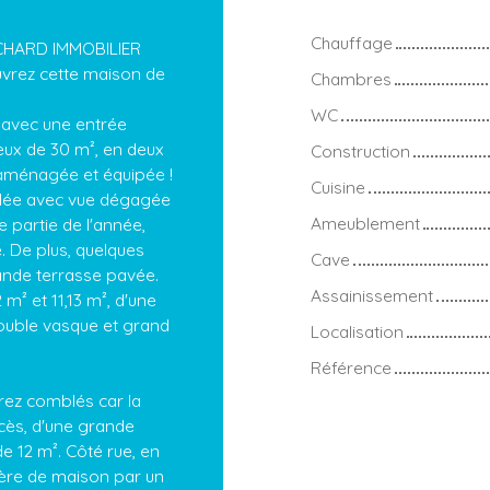
Chauffage
OCHARD IMMOBILIER
ouvrez cette maison de
Chambres
WC
e avec une entrée
neux de 30 m², en deux
Construction
e aménagée et équipée !
Cuisine
elée avec vue dégagée
Ameublement
e partie de l'année,
 De plus, quelques
Cave
ande terrasse pavée.
Assainissement
m² et 11,13 m², d'une
double vasque et grand
Localisation
Référence
rez comblés car la
cès, d'une grande
de 12 m². Côté rue, en
rière de maison par un