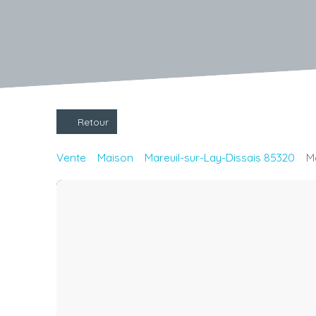
Retour
Vente
Maison
Mareuil-sur-Lay-Dissais 85320
M