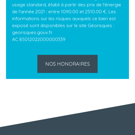
usage standard, établi à partir des prix de l'énergie
de l'année 2021 : entre 1090.00 et 2510.00 €. Les
informations sur les risques auxquels ce bien est
exposé sont disponibles sur le site Géorisques :
georisques.gouv.fr.
AC 85012022000000339
NOS HONORAIRES