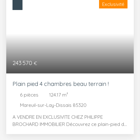
Exclusivité
243 570
€
Plain pied 4 chambres beau terrain !
6
pièces
124.17
m²
Mareuil-sur-Lay-Dissais 85320
A VENDRE EN EXCLUSIVITE CHEZ PHILIPPE
BROCHARD IMMOBILIER Découvrez ce plain-pied de
124. 17 m² habitables avec 4 chambres + bureau et
garage à Mareuil sur Lay sur un grand terrain