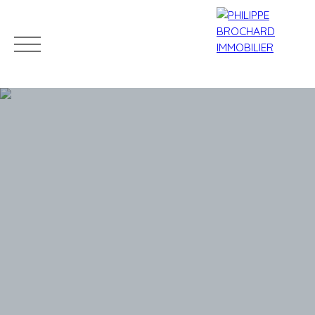
ACCUEIL
ACHETER
VENDRE
LOUER
L'AGENCE
Mes
Espace
ESTIMATIO
favoris
propriétaire
N