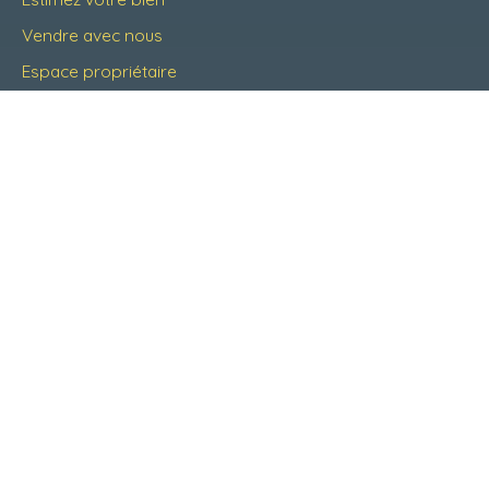
Vendre avec nous
Espace propriétaire
Notre équipe
Nous contacter
Nos agences
Informations
La région
Nos honoraires
Mentions légales
Politique de confidentialité
Plan du site
Gérer les cookies