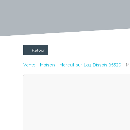
Retour
Vente
Maison
Mareuil-sur-Lay-Dissais 85320
M