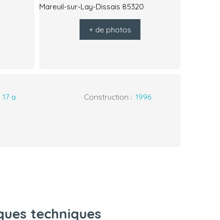
+ de photos
:
17 a
Construction
:
1996
iques techniques