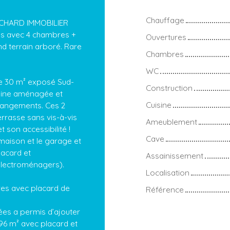
Chauffage
OCHARD IMMOBILIER
les avec 4 chambres +
Ouvertures
nd terrain arboré. Rare
Chambres
WC
de 30 m² exposé Sud-
Construction
isine aménagée et
Cuisine
rangements. Ces 2
rrasse sans vis-à-vis
Ameublement
t son accessibilité !
Cave
 maison et le garage et
lacard et
Assainissement
électroménagers).
Localisation
res avec placard de
Référence
ées a permis d’ajouter
96 m² avec placard et