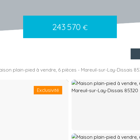
243 570
€
aison plain-pied à vendre, 6 pièces - Mareuil-sur-Lay-Dissais 8
Exclusivité