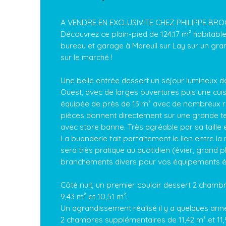
A VENDRE EN EXCLUSIVITE CHEZ PHILIPPE BR
Découvrez ce plain-pied de 124.17 m² habitab
bureau et garage à Mareuil sur Lay sur un gra
sur le marché !
Une belle entrée dessert un séjour lumineux 
Ouest, avec de larges ouvertures puis une cu
équipée de près de 13 m² avec de nombreux 
pièces donnent directement sur une grande te
avec store banne. Très agréable par sa taille e
La buanderie fait parfaitement le lien entre la
sera très pratique au quotidien (évier, grand p
branchements divers pour vos équipements 
Côté nuit, un premier couloir dessert 2 chamb
9,43 m² et 10,51 m².
Un agrandissement réalisé il y a quelques ann
2 chambres supplémentaires de 11,42 m² et 11,