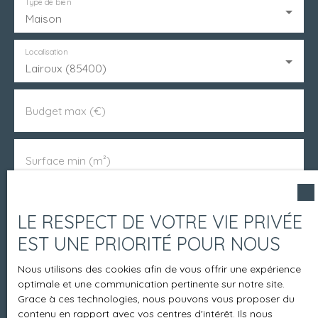
Type de bien
Maison
Localisation
Lairoux (85400)
Budget max (€)
Surface min (m²)
Pièces min
LE RESPECT DE VOTRE VIE PRIVÉE
EST UNE PRIORITÉ POUR NOUS
J'accepte le traitement de mes données
Nous utilisons des cookies afin de vous offrir une expérience
personnelles conformément au RGPD. Si vous ne
optimale et une communication pertinente sur notre site.
souhaitez pas faire l'objet de prospection
Grace à ces technologies, nous pouvons vous proposer du
commerciale par voie téléphonique, vous pouvez
contenu en rapport avec vos centres d'intérêt. Ils nous