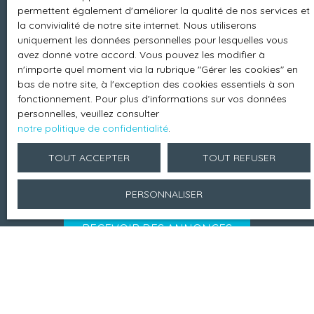
vous inscrire gratuitement sur la liste d'opposition
permettent également d'améliorer la qualité de nos services et
au démarchage téléphonique, prévu par l'article
la convivialité de notre site internet. Nous utiliserons
L223-1 du code de la consommation, sur le site
uniquement les données personnelles pour lesquelles vous
Internet www.bloctel.gouv.fr ou par courrier
avez donné votre accord. Vous pouvez les modifier à
adressé à :
n'importe quel moment via la rubrique ″Gérer les cookies″ en
bas de notre site, à l'exception des cookies essentiels à son
Société Worldline, Service Bloctel, CS 61311, 41013
fonctionnement. Pour plus d'informations sur vos données
BLOIS CEDEX.
personnelles, veuillez consulter
notre politique de confidentialité
.
Pour en savoir plus sur le traitement de vos
TOUT ACCEPTER
TOUT REFUSER
données personnelles, veuillez consulter notre
politique de confidentialité
.
PERSONNALISER
RECEVOIR DES ANNONCES