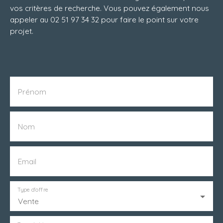
vos critères de recherche. Vous pouvez également nous
appeler au 02 51 97 34 32 pour faire le point sur votre
projet.
Prénom
Nom
Email
Type d'offre
Vente