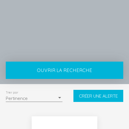
OUVRIR LA RECHERCHE
Type de bien
Maison
Trier par
CRÉER UNE ALERTE
Pertinence
Localisation
Lairoux (85400)
Budget max (€)